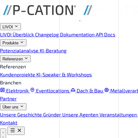
LIVOI
LIVOI Überblick
Changelog
Dokumentation
API Docs
Produkte
Potenzialanalyse
KI-Beratung
Referenzen
Referenzen
Kundenprojekte
KI-Speaker & Workshops
Branchen
Elektronik
Eventlocations
Dach & Bau
Metallverar
Partner
Über uns
Unsere Geschichte
Gründer
Unsere Agenten
Veranstaltungen
Kontakt