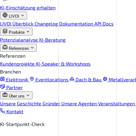
KI-Einschätzung erhalten
LIVOI
LIVOI Überblick
Changelog
Dokumentation
API Docs
Produkte
Potenzialanalyse
KI-Beratung
Referenzen
Referenzen
Kundenprojekte
KI-Speaker & Workshops
Branchen
Elektronik
Eventlocations
Dach & Bau
Metallverar
Partner
Über uns
Unsere Geschichte
Gründer
Unsere Agenten
Veranstaltungen
Kontakt
KI-Startpunkt-Check