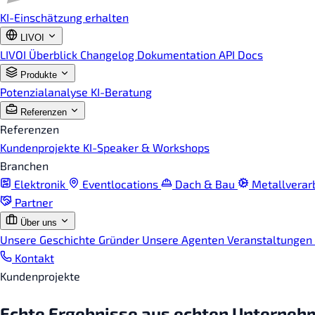
KI-Einschätzung erhalten
LIVOI
LIVOI Überblick
Changelog
Dokumentation
API Docs
Produkte
Potenzialanalyse
KI-Beratung
Referenzen
Referenzen
Kundenprojekte
KI-Speaker & Workshops
Branchen
Elektronik
Eventlocations
Dach & Bau
Metallverar
Partner
Über uns
Unsere Geschichte
Gründer
Unsere Agenten
Veranstaltungen
Kontakt
Kundenprojekte
Echte Ergebnisse aus echten Unterneh