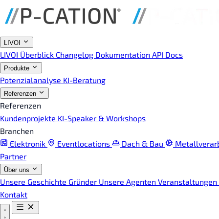
LIVOI
LIVOI Überblick
Changelog
Dokumentation
API Docs
Produkte
Potenzialanalyse
KI-Beratung
Referenzen
Referenzen
Kundenprojekte
KI-Speaker & Workshops
Branchen
Elektronik
Eventlocations
Dach & Bau
Metallverar
Partner
Über uns
Unsere Geschichte
Gründer
Unsere Agenten
Veranstaltungen
Kontakt