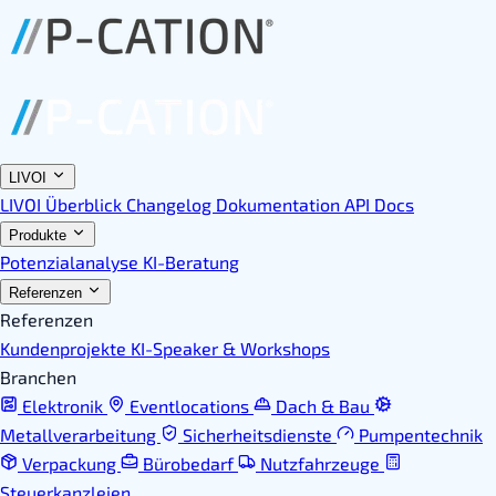
LIVOI
LIVOI Überblick
Changelog
Dokumentation
API Docs
Produkte
Potenzialanalyse
KI-Beratung
Referenzen
Referenzen
Kundenprojekte
KI-Speaker & Workshops
Branchen
Elektronik
Eventlocations
Dach & Bau
Metallverarbeitung
Sicherheitsdienste
Pumpentechnik
Verpackung
Bürobedarf
Nutzfahrzeuge
Steuerkanzleien