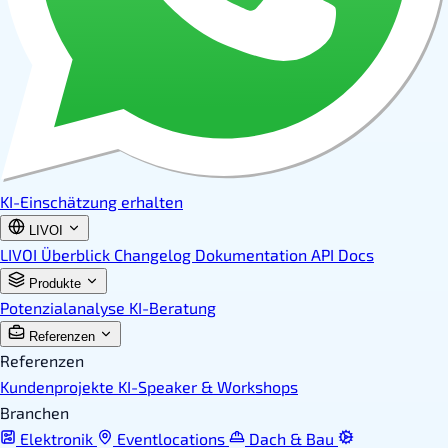
KI-Einschätzung erhalten
LIVOI
LIVOI Überblick
Changelog
Dokumentation
API Docs
Produkte
Potenzialanalyse
KI-Beratung
Referenzen
Referenzen
Kundenprojekte
KI-Speaker & Workshops
Branchen
Elektronik
Eventlocations
Dach & Bau