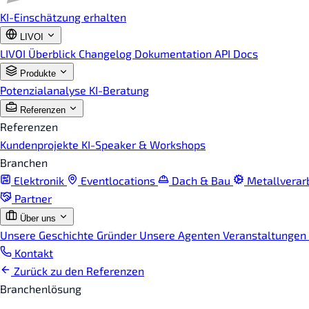
KI-Einschätzung erhalten
LIVOI
LIVOI Überblick
Changelog
Dokumentation
API Docs
Produkte
Potenzialanalyse
KI-Beratung
Referenzen
Referenzen
Kundenprojekte
KI-Speaker & Workshops
Branchen
Elektronik
Eventlocations
Dach & Bau
Metallverar
Partner
Über uns
Unsere Geschichte
Gründer
Unsere Agenten
Veranstaltungen
Kontakt
Zurück zu den Referenzen
Branchenlösung