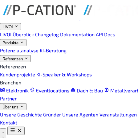
LIVOI
LIVOI Überblick
Changelog
Dokumentation
API Docs
Produkte
Potenzialanalyse
KI-Beratung
Referenzen
Referenzen
Kundenprojekte
KI-Speaker & Workshops
Branchen
Elektronik
Eventlocations
Dach & Bau
Metallverar
Partner
Über uns
Unsere Geschichte
Gründer
Unsere Agenten
Veranstaltungen
Kontakt