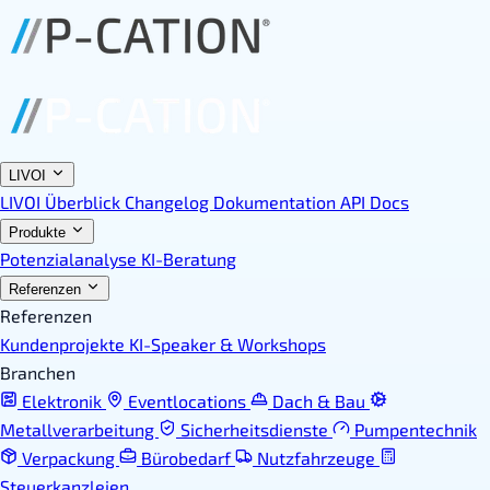
LIVOI
LIVOI Überblick
Changelog
Dokumentation
API Docs
Produkte
Potenzialanalyse
KI-Beratung
Referenzen
Referenzen
Kundenprojekte
KI-Speaker & Workshops
Branchen
Elektronik
Eventlocations
Dach & Bau
Metallverarbeitung
Sicherheitsdienste
Pumpentechnik
Verpackung
Bürobedarf
Nutzfahrzeuge
Steuerkanzleien