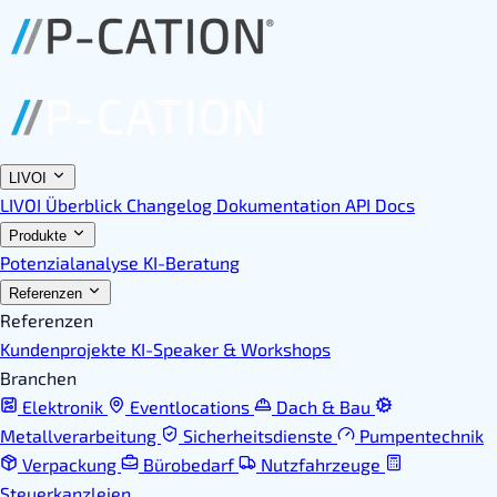
LIVOI
LIVOI Überblick
Changelog
Dokumentation
API Docs
Produkte
Potenzialanalyse
KI-Beratung
Referenzen
Referenzen
Kundenprojekte
KI-Speaker & Workshops
Branchen
Elektronik
Eventlocations
Dach & Bau
Metallverarbeitung
Sicherheitsdienste
Pumpentechnik
Verpackung
Bürobedarf
Nutzfahrzeuge
Steuerkanzleien