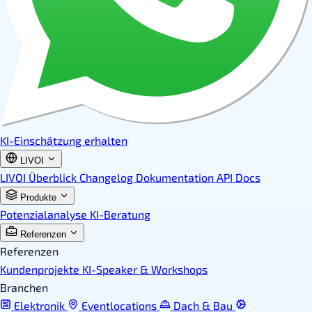
KI-Einschätzung erhalten
LIVOI
LIVOI Überblick
Changelog
Dokumentation
API Docs
Produkte
Potenzialanalyse
KI-Beratung
Referenzen
Referenzen
Kundenprojekte
KI-Speaker & Workshops
Branchen
Elektronik
Eventlocations
Dach & Bau