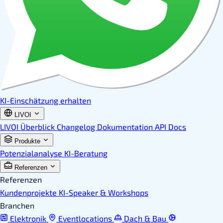
KI-Einschätzung erhalten
LIVOI
LIVOI Überblick
Changelog
Dokumentation
API Docs
Produkte
Potenzialanalyse
KI-Beratung
Referenzen
Referenzen
Kundenprojekte
KI-Speaker & Workshops
Branchen
Elektronik
Eventlocations
Dach & Bau