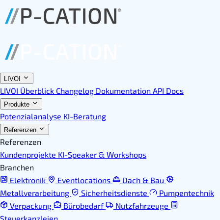
LIVOI
LIVOI Überblick
Changelog
Dokumentation
API Docs
Produkte
Potenzialanalyse
KI-Beratung
Referenzen
Referenzen
Kundenprojekte
KI-Speaker & Workshops
Branchen
Elektronik
Eventlocations
Dach & Bau
Metallverarbeitung
Sicherheitsdienste
Pumpentechnik
Verpackung
Bürobedarf
Nutzfahrzeuge
Steuerkanzleien